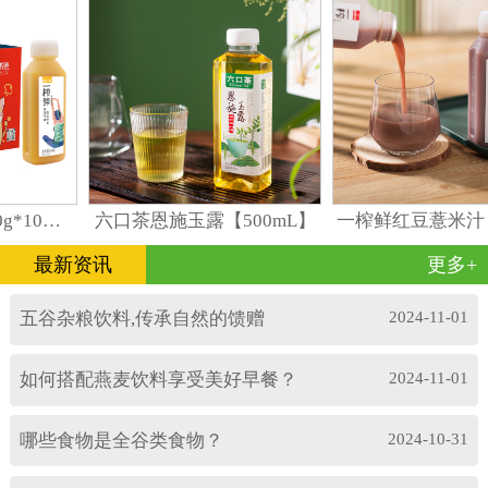
一榨鲜谷物饮料300g*10瓶礼盒装
六口茶恩施玉露【500mL】
一榨鲜红豆薏米汁【
最新资讯
更多+
五谷杂粮饮料,传承自然的馈赠
2024-11-01
如何搭配燕麦饮料享受美好早餐？
2024-11-01
哪些食物是全谷类食物？
2024-10-31