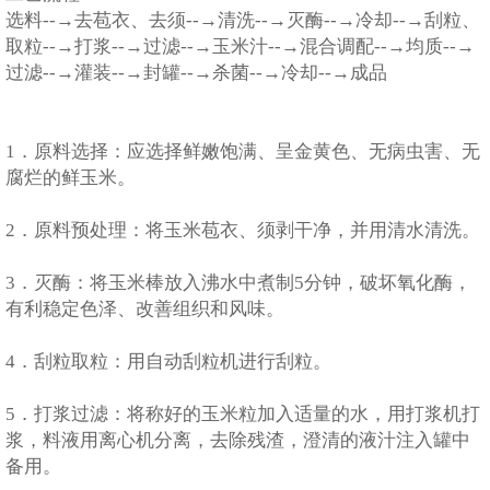
选料--→去苞衣、去须--→清洗--→灭酶--→冷却--→刮粒、
取粒--→打浆--→过滤--→玉米汁--→混合调配--→均质--→
过滤--→灌装--→封罐--→杀菌--→冷却--→成品
1．原料选择：应选择鲜嫩饱满、呈金黄色、无病虫害、无
腐烂的鲜玉米。
2．原料预处理：将玉米苞衣、须剥干净，并用清水清洗。
3．灭酶：将玉米棒放入沸水中煮制5分钟，破坏氧化酶，
有利稳定色泽、改善组织和风味。
4．刮粒取粒：用自动刮粒机进行刮粒。
5．打浆过滤：将称好的玉米粒加入适量的水，用打浆机打
浆，料液用离心机分离，去除残渣，澄清的液汁注入罐中
备用。