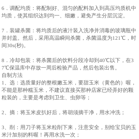
6．调配均质：将配制好、混匀的配料加入到高压均质机中
均质，使其组织达到均一、细嫩，避免产生分层沉淀。
7．装罐杀菌：将均质后的液汁装入洗净并消毒的玻璃瓶中
并封盖。然后，采用高温瞬间杀菌，杀菌温度为121℃，时
间30s(秒)。
8．冷却包装：将杀菌后的饮料分段冷却到40℃以下，在3
7℃保温库中存放一周后检验产品，然后包装出售。
自制方法
1、选：选质量好的整根嫩玉米，要甜玉米（黄色的）喔，
不能是那种糯玉米，不建议直接买那种店家已经弄好的颗
粒装的，主要是考虑到卫生、虫卵等；
2、摘：将玉米皮扒好后，将胡须摘干净，用水冲洗；
3、削：用刀子将玉米粒削下来，注意安全，别给宝贝的玉
米汁加别的料喔！再用水洗一次；