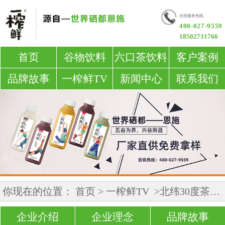
全国服务热线
400-027-9559
18502731766
首页
谷物饮料
六口茶饮料
客户案例
品牌故事
一榨鲜TV
新闻中心
联系我们
你现在的位置：
首页
>
一榨鲜TV
>北纬30度茶山厚礼——六口茶
企业介绍
企业理念
品牌故事